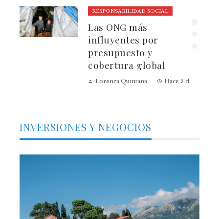
RESPONSABILIDAD SOCIAL
lmo
Las ONG más
influyentes por
presupuesto y
cobertura global
 días
Lorenza Quintana
Hace 2 días
INVERSIONES Y NEGOCIOS