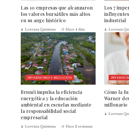
Las 10 empresas que alcanzaron
Los 7 impe
los valores bursátiles más altos
influyentes
en su auge histórico
industrial
Lorenza Quintana
Hace 4 días
Lorenza Qu
INVERSIONES Y NEGOCIOS
INVERSION
Brunéi impulsa la eficiencia
Cómo la fu
energética y la educación
Warner des
ambiental en escuelas mediante
millonario
la responsabilidad social
Lorenza Qu
empresarial
Lorenza Quintana
Hace 2 semanas