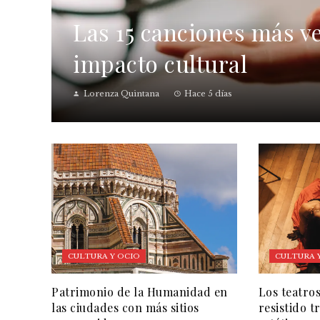
Las 15 canciones más ve
impacto cultural
Lorenza Quintana
Hace 5 días
CULTURA Y OCIO
CULTURA 
Patrimonio de la Humanidad en
Los teatro
las ciudades con más sitios
resistido 