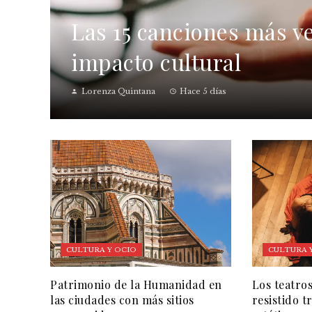
Las 15 canciones más ve
impacto cultural
Lorenza Quintana
Hace 5 días
CULTURA Y OCIO
CULTURA 
Patrimonio de la Humanidad en
Los teatro
las ciudades con más sitios
resistido 