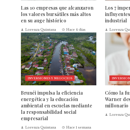
Las 10 empresas que alcanzaron
Los 7 impe
los valores bursátiles más altos
influyentes
en su auge histórico
industrial
Lorenza Quintana
Hace 4 días
Lorenza Qu
INVERSIONES Y NEGOCIOS
INVERSION
Brunéi impulsa la eficiencia
Cómo la fu
energética y la educación
Warner des
ambiental en escuelas mediante
millonario
la responsabilidad social
Lorenza Qu
empresarial
Lorenza Quintana
Hace 1 semana