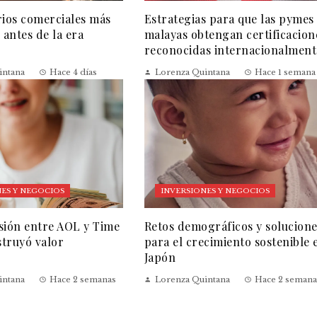
rios comerciales más
Estrategias para que las pymes
 antes de la era
malayas obtengan certificacion
reconocidas internacionalment
intana
Hace 4 días
Lorenza Quintana
Hace 1 semana
ES Y NEGOCIOS
INVERSIONES Y NEGOCIOS
sión entre AOL y Time
Retos demográficos y solucion
truyó valor
para el crecimiento sostenible 
Japón
intana
Hace 2 semanas
Lorenza Quintana
Hace 2 semana