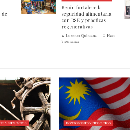
Benín fortalece la
s de
seguridad alimentaria
con RSE y prácticas
regenerativas
Lorenza Quintana
Hace
3 semanas
ES Y NEGOCIOS
INVERSIONES Y NEGOCIOS