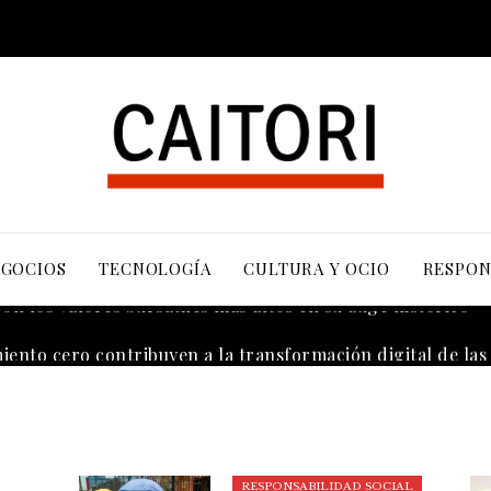
EGOCIOS
TECNOLOGÍA
CULTURA Y OCIO
RESPON
n los valores bursátiles más altos en su auge histórico
RESPONSABILIDAD SOCIAL