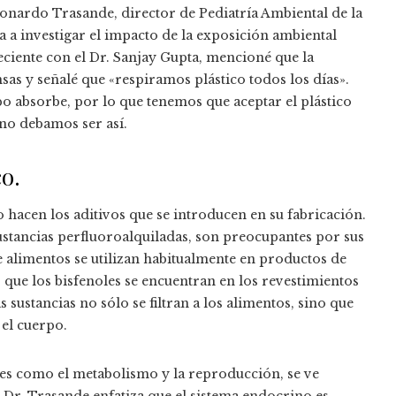
eonardo Trasande, director de Pediatría Ambiental de la
 a investigar el impacto de la exposición ambiental
ciente con el Dr. Sanjay Gupta, mencioné que la
sas y señalé que «respiramos plástico todos los días».
o absorbe, por lo que tenemos que aceptar el plástico
no debamos ser así.
o.
o hacen los aditivos que se introducen en su fabricación.
 sustancias perfluoroalquiladas, son preocupantes por sus
de alimentos se utilizan habitualmente en productos de
que los bisfenoles se encuentran en los revestimientos
s sustancias no sólo se filtran a los alimentos, sino que
 el cuerpo.
les como el metabolismo y la reproducción, se ve
 Dr. Trasande enfatiza que el sistema endocrino es