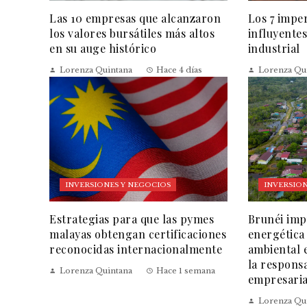
Las 10 empresas que alcanzaron
Los 7 impe
los valores bursátiles más altos
influyentes
en su auge histórico
industrial
Lorenza Quintana
Hace 4 días
Lorenza Qu
INVERSIONES Y NEGOCIOS
INVERSION
Estrategias para que las pymes
Brunéi impu
malayas obtengan certificaciones
energética
reconocidas internacionalmente
ambiental 
la responsa
Lorenza Quintana
Hace 1 semana
empresaria
Lorenza Qu