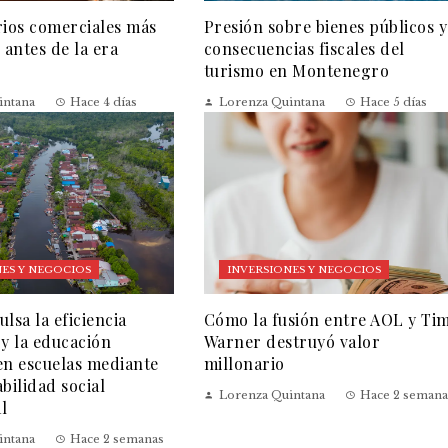
rios comerciales más
Presión sobre bienes públicos y
 antes de la era
consecuencias fiscales del
turismo en Montenegro
intana
Hace 4 días
Lorenza Quintana
Hace 5 días
ES Y NEGOCIOS
INVERSIONES Y NEGOCIOS
lsa la eficiencia
Cómo la fusión entre AOL y Ti
 y la educación
Warner destruyó valor
en escuelas mediante
millonario
bilidad social
Lorenza Quintana
Hace 2 semana
l
intana
Hace 2 semanas