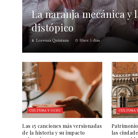
La naranja mecánica y la
distópico
Lorenza Quintana
Hace 5 días
CULTURA Y OCIO
CULTURA 
Las 15 canciones más versionadas
Patrimonio
de la historia y su impacto
las ciudade