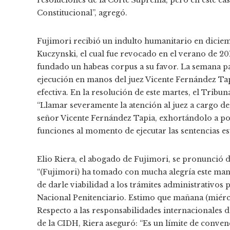
resoluciones de la Corte Suprema, pero en este caso
Constitucional”, agregó.
Fujimori recibió un indulto humanitario en dicie
Kuczynski, el cual fue revocado en el verano de 2
fundado un habeas corpus a su favor. La semana pa
ejecución en manos del juez Vicente Fernández Tap
efectiva. En la resolución de este martes, el Trib
“Llamar severamente la atención al juez a cargo de
señor Vicente Fernández Tapia, exhortándolo a pon
funciones al momento de ejecutar las sentencias es
Elio Riera, el abogado de Fujimori, se pronunció de
“(Fujimori) ha tomado con mucha alegría este ma
de darle viabilidad a los trámites administrativos p
Nacional Penitenciario. Estimo que mañana (miércole
Respecto a las responsabilidades internacionales d
de la CIDH, Riera aseguró: “Es un límite de conven