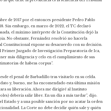
 la que tiene la prevalencia es la sentencia del Tribunal
mbre de 2017 por el entonces presidente Pedro Pablo
018. Sin embargo, en marzo de 2022, el TC declaró
sada, el máximo intérprete de la Constitución dejó la
ia. No obstante, Fernández resolvió no hacerla
unal Constitucional expone su desacuerdo con su decisión.
l Primer Juzgado de Investigación Preparatoria de Ica,
er más diligencia y celo en el cumplimiento de sus
timatorias de habeas corpus”.
sde el penal de Barbadillo tras visitarlo en su celda.
ndato y, bueno, me ha encomendado esta última misión
ara su liberación. Ahora me dirigiré al Instituto
s) debería salir libre. En un día a más tardar”, dijo.
el Estado y a una posible sanción por no acatar la orden
cionalidad. La Corte no debe decidir quién sale y quién