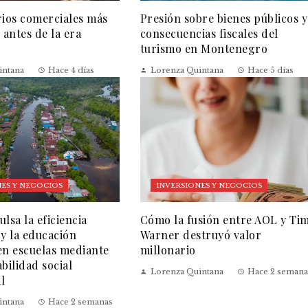
rios comerciales más
Presión sobre bienes públicos y
 antes de la era
consecuencias fiscales del
turismo en Montenegro
intana
Hace 4 días
Lorenza Quintana
Hace 5 días
ES Y NEGOCIOS
INVERSIONES Y NEGOCIOS
lsa la eficiencia
Cómo la fusión entre AOL y Ti
 y la educación
Warner destruyó valor
en escuelas mediante
millonario
bilidad social
Lorenza Quintana
Hace 2 semana
l
intana
Hace 2 semanas