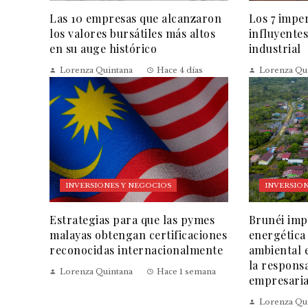
Las 10 empresas que alcanzaron
Los 7 impe
los valores bursátiles más altos
influyentes
en su auge histórico
industrial
Lorenza Quintana
Hace 4 días
Lorenza Qu
INVERSIONES Y NEGOCIOS
INVERSION
Estrategias para que las pymes
Brunéi impu
malayas obtengan certificaciones
energética
reconocidas internacionalmente
ambiental 
la responsa
Lorenza Quintana
Hace 1 semana
empresaria
Lorenza Qu