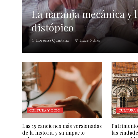
La naranja mecánica y la
distópico
Lorenza Quintana
Hace 5 días
CULTURA Y OCIO
CULTURA 
Las 15 canciones más versionadas
Patrimonio
de la historia y su impacto
las ciudade