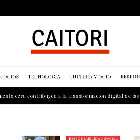
EGOCIOS
TECNOLOGÍA
CULTURA Y OCIO
RESPON
n los valores bursátiles más altos en su auge histórico
ento cero contribuyen a la transformación digital de la
RESPONSABILIDAD SOCIAL