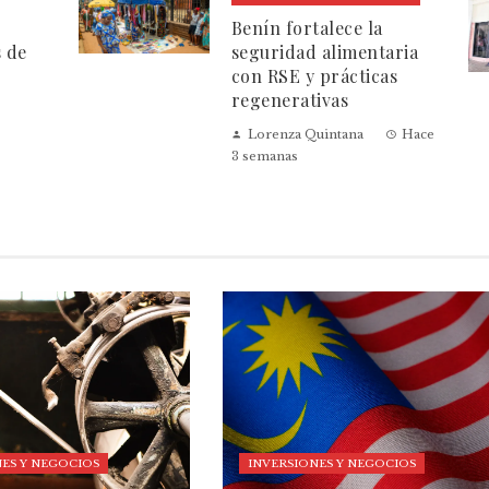
Benín fortalece la
s de
seguridad alimentaria
con RSE y prácticas
regenerativas
Lorenza Quintana
Hace
3 semanas
ES Y NEGOCIOS
INVERSIONES Y NEGOCIOS