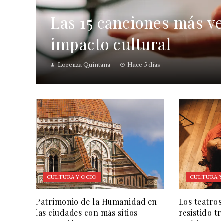
Las 15 canciones más ve
impacto cultural
Lorenza Quintana
Hace 5 días
CULTURA Y OCIO
CULTURA 
Patrimonio de la Humanidad en
Los teatro
las ciudades con más sitios
resistido 