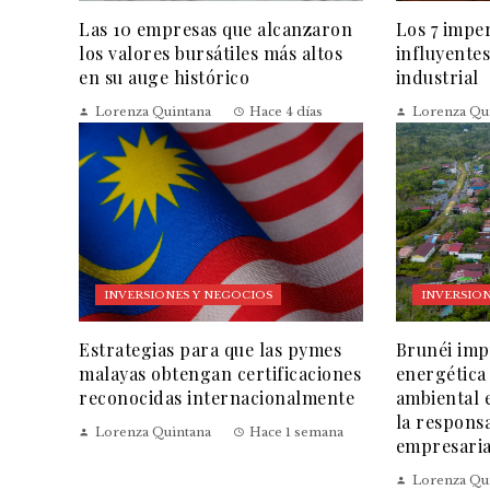
Las 10 empresas que alcanzaron
Los 7 impe
los valores bursátiles más altos
influyentes
en su auge histórico
industrial
Lorenza Quintana
Hace 4 días
Lorenza Qu
INVERSIONES Y NEGOCIOS
INVERSION
Estrategias para que las pymes
Brunéi impu
malayas obtengan certificaciones
energética
reconocidas internacionalmente
ambiental 
la responsa
Lorenza Quintana
Hace 1 semana
empresaria
Lorenza Qu