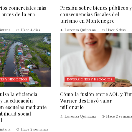
rios comerciales más
Presión sobre bienes públicos y
 antes de la era
consecuencias fiscales del
turismo en Montenegro
intana
Hace 4 días
Lorenza Quintana
Hace 5 días
ES Y NEGOCIOS
INVERSIONES Y NEGOCIOS
lsa la eficiencia
Cómo la fusión entre AOL y Ti
 y la educación
Warner destruyó valor
en escuelas mediante
millonario
bilidad social
Lorenza Quintana
Hace 2 semana
l
intana
Hace 2 semanas