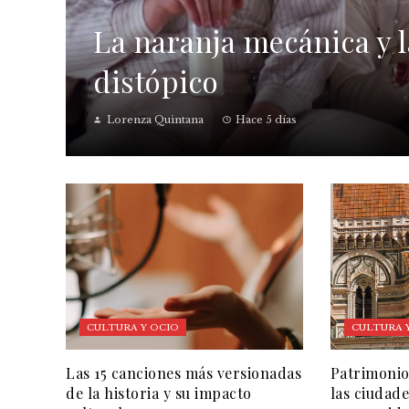
La naranja mecánica y la
distópico
Lorenza Quintana
Hace 5 días
CULTURA Y OCIO
CULTURA 
Las 15 canciones más versionadas
Patrimonio
de la historia y su impacto
las ciudade