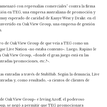
 “amenazó con represalias comerciales” contra la firma
ersión en TEG, una empresa australiana de promoción y
 muy esperado de caridad de Kanye West y Drake. en el
 invertido en Oak View Group, una empresa de gestión
n.
tivo de Oak View Group de que veía a TEG como un
que Live Nation «no estaba contento». Luego, Rapino le
n Oak View Group, «donde el gran juego está en las
ntradas/promociones, etc.?».
s entradas a través de StubHub. Según la denuncia, Live
tradas y, como resultado, «a cientos de clientes de
de Oak View Group» e Irving Azoff, el poderoso
oup, se negó a permitir que TEG promocionara