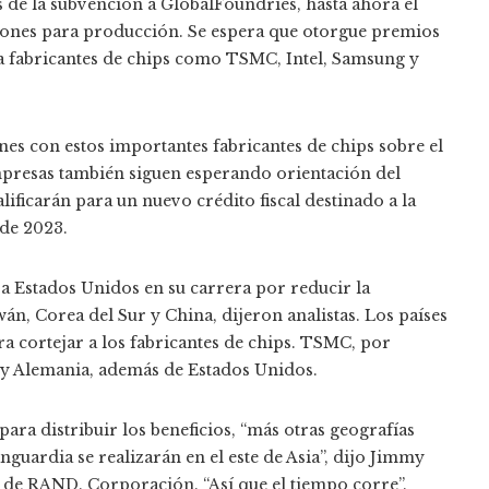
 de la subvención a GlobalFoundries, hasta ahora el
ones para producción. Se espera que otorgue premios
a fabricantes de chips como TSMC, Intel, Samsung y
es con estos importantes fabricantes de chips sobre el
presas también siguen esperando orientación del
ficarán para un nuevo crédito fiscal destinado a la
 de 2023.
 a Estados Unidos en su carrera por reducir la
án, Corea del Sur y China, dijeron analistas. Los países
ra cortejar a los fabricantes de chips. TSMC, por
 y Alemania, además de Estados Unidos.
ra distribuir los beneficios, “más otras geografías
guardia se realizarán en el este de Asia”, dijo Jimmy
o de RAND. Corporación. “Así que el tiempo corre”.