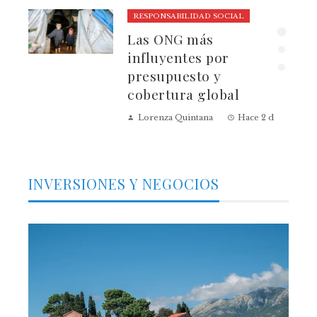
RESPONSABILIDAD SOCIAL
lmo
Las ONG más
influyentes por
presupuesto y
cobertura global
 días
Lorenza Quintana
Hace 2 días
INVERSIONES Y NEGOCIOS