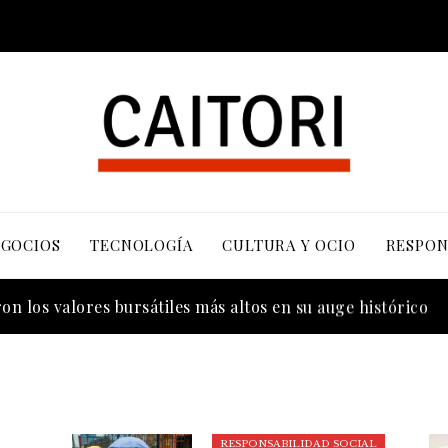
EGOCIOS
TECNOLOGÍA
CULTURA Y OCIO
RESPON
s influyentes antes de la era industrial
n los valores bursátiles más altos en su auge histórico
RESPONSABILIDAD SOCIAL