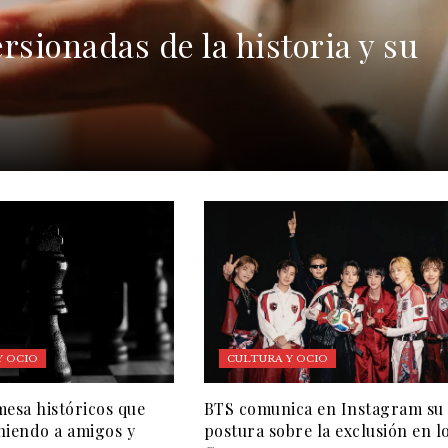
rsionadas de la historia y su
Y OCIO
CULTURA Y OCIO
mesa históricos que
BTS comunica en Instagram su
niendo a amigos y
postura sobre la exclusión en l