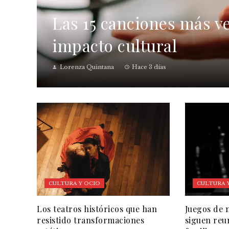
Las 15 canciones más ve
impacto cultural
Lorenza Quintana
Hace 3 días
CULTURA Y OCIO
CULTURA 
Los teatros históricos que han
Juegos de 
resistido transformaciones
siguen reu