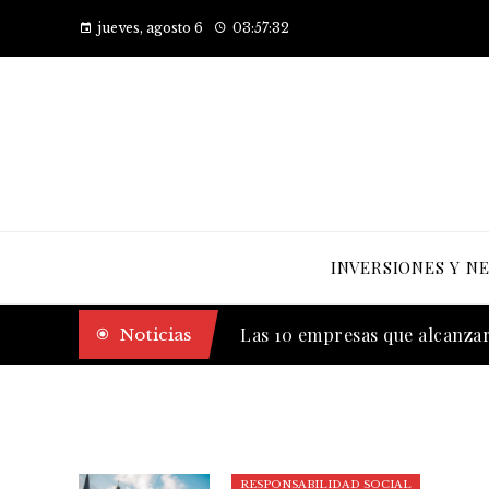
jueves, agosto 6
03:57:33
INVERSIONES Y N
Los 7 imperios comerciales má
Noticias
Las 10 empresas que alcanzaro
RESPONSABILIDAD SOCIAL