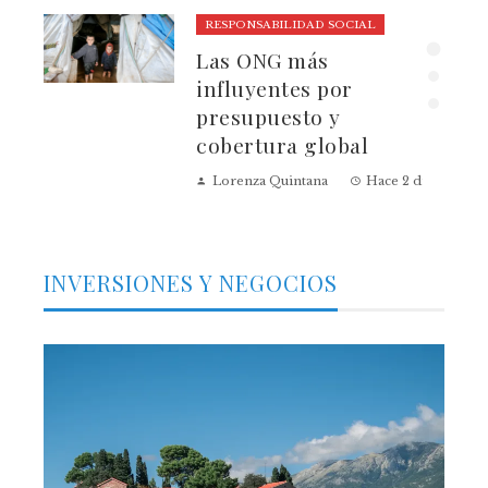
RESPONSABILIDAD SOCIAL
lmo
Las ONG más
influyentes por
presupuesto y
cobertura global
 días
Lorenza Quintana
Hace 2 días
INVERSIONES Y NEGOCIOS