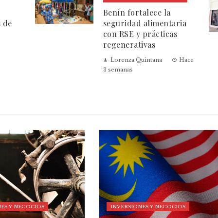
Benín fortalece la
s de
seguridad alimentaria
con RSE y prácticas
regenerativas
Lorenza Quintana
Hace
3 semanas
ES Y NEGOCIOS
INVERSIONES Y NEGOCIOS