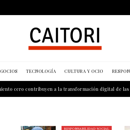
EGOCIOS
TECNOLOGÍA
CULTURA Y OCIO
RESPON
n los valores bursátiles más altos en su auge histórico
ento cero contribuyen a la transformación digital de la
RESPONSABILIDAD SOCIAL