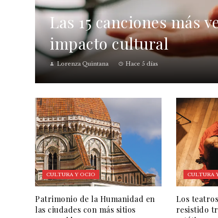
Las 15 canciones más ve
impacto cultural
Lorenza Quintana
Hace 5 días
CULTURA Y OCIO
CULTURA 
Patrimonio de la Humanidad en
Los teatro
las ciudades con más sitios
resistido 