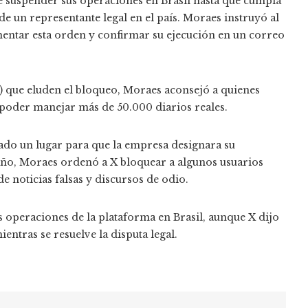
e suspender sus operaciones en Brasil hasta que cumpla
 de un representante legal en el país. Moraes instruyó al
entar esta orden y confirmar su ejecución en un correo
N) que eluden el bloqueo, Moraes aconsejó a quienes
 poder manejar más de 50.000 diarios reales.
fijado un lugar para que la empresa designara su
e año, Moraes ordenó a X bloquear a algunos usuarios
e noticias falsas y discursos de odio.
s operaciones de la plataforma en Brasil, aunque X dijo
ientras se resuelve la disputa legal.