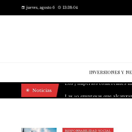
jueves, agosto 6
13:38:05
INVERSIONES Y N
Los 7 imperios comerciales má
Noticias
RESPONSABILIDAD SOCIAL