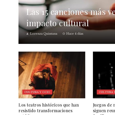
Las 15 canciones más ve
impacto cultural
Lorenza Quintana
Hace 4 días
CULTURA Y OCIO
CULTURA 
Los teatros históricos que han
Juegos de 
resistido transformaciones
siguen reu