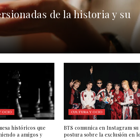
rsionadas de la historia y su
Y OCIO
CULTURA Y OCIO
mesa históricos que
BTS comunica en Instagram su
niendo a amigos y
postura sobre la exclusión en l