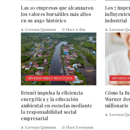
Las 10 empresas que alcanzaron
Los 7 impe
los valores bursátiles más altos
influyentes
en su auge histórico
industrial
Lorenza Quintana
Hace 4 días
Lorenza Qu
INVERSIONES Y NEGOCIOS
INVERSION
Brunéi impulsa la eficiencia
Cómo la fu
energética y la educación
Warner des
ambiental en escuelas mediante
millonario
la responsabilidad social
Lorenza Qu
empresarial
Lorenza Quintana
Hace 2 semanas