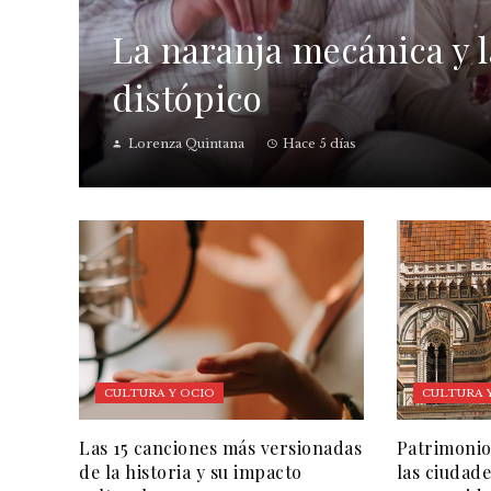
La naranja mecánica y la
distópico
Lorenza Quintana
Hace 5 días
CULTURA Y OCIO
CULTURA 
Las 15 canciones más versionadas
Patrimonio
de la historia y su impacto
las ciudade