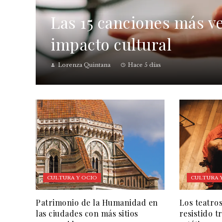
Las 15 canciones más ve
impacto cultural
Lorenza Quintana
Hace 5 días
CULTURA Y OCIO
CULTURA 
Patrimonio de la Humanidad en
Los teatro
las ciudades con más sitios
resistido 