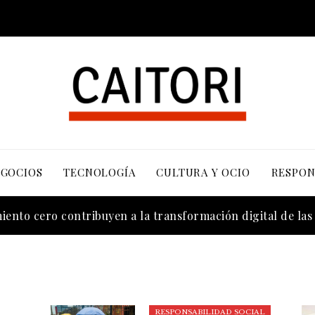
EGOCIOS
TECNOLOGÍA
CULTURA Y OCIO
RESPON
n los valores bursátiles más altos en su auge histórico
ento cero contribuyen a la transformación digital de la
RESPONSABILIDAD SOCIAL