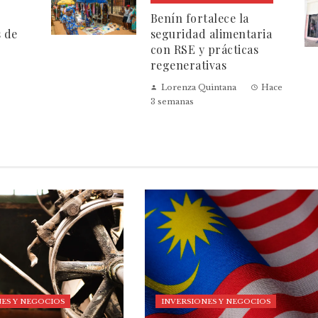
Benín fortalece la
s de
seguridad alimentaria
con RSE y prácticas
regenerativas
Lorenza Quintana
Hace
3 semanas
ES Y NEGOCIOS
INVERSIONES Y NEGOCIOS