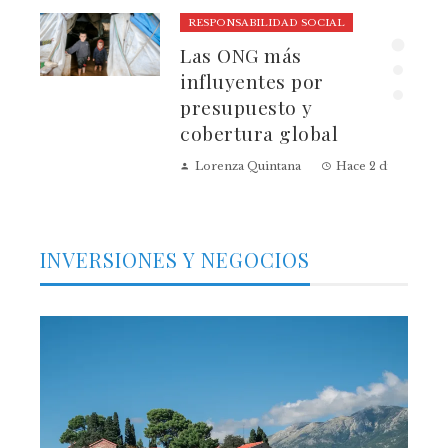
RESPONSABILIDAD SOCIAL
lmo
Las ONG más
influyentes por
presupuesto y
cobertura global
 días
Lorenza Quintana
Hace 2 días
INVERSIONES Y NEGOCIOS