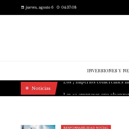
jueves, agosto 6
04:37:09
INVERSIONES Y N
Los 7 imperios comerciales má
Noticias
RESPONSABILIDAD SOCIAL