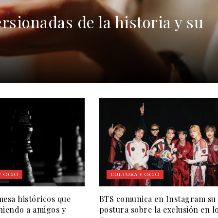
rsionadas de la historia y su
Y OCIO
CULTURA Y OCIO
mesa históricos que
BTS comunica en Instagram su
niendo a amigos y
postura sobre la exclusión en l