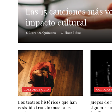
Las 15 canciones más ve
impacto cultural
Lorenza Quintana
Hace 3 días
CULTURA Y OCIO
CULTURA 
Los teatros históricos que han
Juegos de 
resistido transformaciones
siguen reu