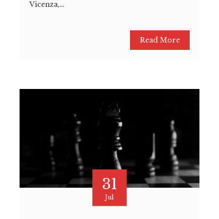
Vicenza,…
Read More
31
Jul