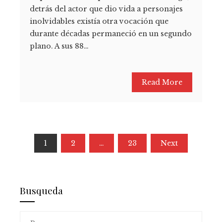
detrás del actor que dio vida a personajes
inolvidables existía otra vocación que
durante décadas permaneció en un segundo
plano. A sus 88…
Read More
Paginación
1
2
…
23
Next
de
entradas
Busqueda
Buscar: