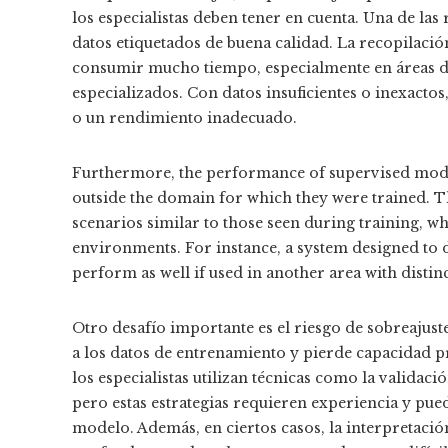
los especialistas deben tener en cuenta. Una de las
datos etiquetados de buena calidad. La recopilaci
consumir mucho tiempo, especialmente en áreas d
especializados. Con datos insuficientes o inexacto
o un rendimiento inadecuado.
Furthermore, the performance of supervised model
outside the domain for which they were trained. This
scenarios similar to those seen during training, w
environments. For instance, a system designed to d
perform as well if used in another area with distinct
Otro desafío importante es el riesgo de sobreajus
a los datos de entrenamiento y pierde capacidad p
los especialistas utilizan técnicas como la validac
pero estas estrategias requieren experiencia y pu
modelo. Además, en ciertos casos, la interpretac