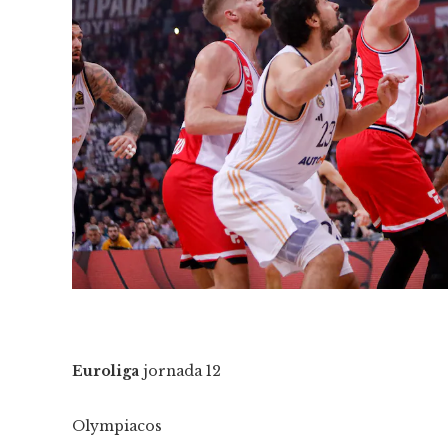
Euroliga
jornada
12
Olympiacos