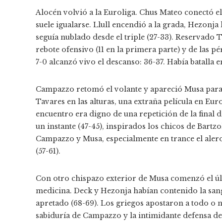
Alocén volvió a la Euroliga. Chus Mateo conectó el
suele igualarse. Llull encendió a la grada, Hezonj
seguía nublado desde el triple (27-33). Reservado T
rebote ofensivo (11 en la primera parte) y de las 
7-0 alcanzó vivo el descanso: 36-37. Había batalla e
Campazzo retomó el volante y apareció Musa para 
Tavares en las alturas, una extraña película en Eur
encuentro era digno de una repetición de la final
un instante (47-45), inspirados los chicos de Bartz
Campazzo y Musa, especialmente en trance el alero 
(57-61).
Con otro chispazo exterior de Musa comenzó el úl
medicina. Deck y Hezonja habían contenido la sang
apretado (68-69). Los griegos apostaron a todo o n
sabiduría de Campazzo y la intimidante defensa de