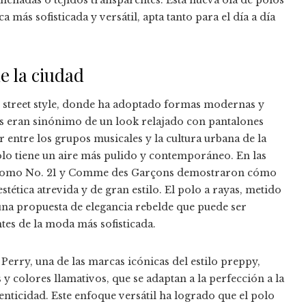
hadas o tejidos transparentes. Esta nueva ola de polos
 más sofisticada y versátil, apta tanto para el día a día
de la ciudad
el street style, donde ha adoptado formas modernas y
s eran sinónimo de un look relajado con pantalones
entre los grupos musicales y la cultura urbana de la
olo tiene un aire más pulido y contemporáneo. En las
s como No. 21 y Comme des Garçons demostraron cómo
ética atrevida y de gran estilo. El polo a rayas, metido
una propuesta de elegancia rebelde que puede ser
tes de la moda más sofisticada.
rry, una de las marcas icónicas del estilo preppy,
 colores llamativos, que se adaptan a la perfección a la
enticidad. Este enfoque versátil ha logrado que el polo