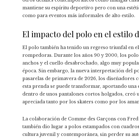
otros detalles contemporáneos como mangas ensanc
mantiene su espíritu deportivo pero con una estética
como para eventos más informales de alto estilo.
El impacto del polo en el estilo 
El polo también ha tenido un regreso triunfal en 
rompedoras. Durante los años 90 y 2000, los polo
anchos y el cuello desabrochado, algo muy popular 
época. Sin embargo, la nueva interpretación del p
pasarelas de primavera de 2026, los diseñadore
esta prenda se puede transformar, aportando una est
dentro de unos pantalones cortos holgados, creó 
apreciada tanto por los skaters como por los aman
La colaboración de Comme des Garçons con Fred Pe
también dio lugar a polos estampados con cuadros y
cultura juvenil y contemporánea, sin perder su aut