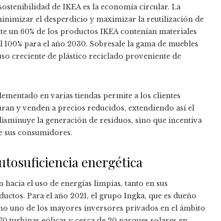
sostenibilidad de IKEA es la economía circular. La
nimizar el desperdicio y maximizar la reutilización de
e un 60% de los productos IKEA contenían materiales
 al 100% para el año 2030. Sobresale la gama de muebles
uso creciente de plástico reciclado proveniente de
ementado en varias tiendas permite a los clientes
auran y venden a precios reducidos, extendiendo así el
 disminuye la generación de residuos, sino que incentiva
e sus consumidores.
utosuficiencia energética
 hacia el uso de energías limpias, tanto en sus
uctos. Para el año 2021, el grupo Ingka, que es dueño
omo uno de los mayores inversores privados en el ámbito
0 turbinas eólicas y cerca de 20 parques solares en