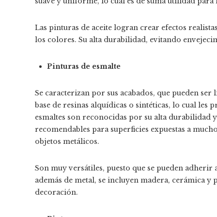
suave y uniforme, lo cual es de suma utilidad para 
Las pinturas de aceite logran crear efectos realis
los colores. Su alta durabilidad, evitando envejec
Pinturas de esmalte
Se caracterizan por sus acabados, que pueden ser li
base de resinas alquídicas o sintéticas, lo cual le
esmaltes son reconocidas por su alta durabilidad y
recomendables para superficies expuestas a mucho 
objetos metálicos.
Son muy versátiles, puesto que se pueden adherir a
además de metal, se incluyen madera, cerámica y pl
decoración.