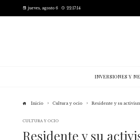
jueves, agosto 6
22:17:14
INVERSIONES Y N
Inicio
Cultura y ocio
Residente y su activis
CULTURA Y OCIO
Residente y su activ