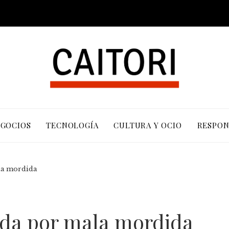
EGOCIOS
TECNOLOGÍA
CULTURA Y OCIO
RESPON
ala mordida
tada por mala mordida