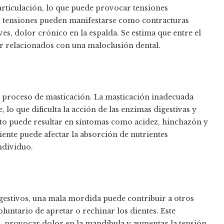
articulación, lo que puede provocar tensiones
as tensiones pueden manifestarse como contracturas
es, dolor crónico en la espalda. Se estima que entre el
ar relacionados con una maloclusión dental.
 proceso de masticación. La masticación inadecuada
 lo que dificulta la acción de las enzimas digestivas y
Esto puede resultar en síntomas como acidez, hinchazón y
ente puede afectar la absorción de nutrientes
ndividuo.
estivos, una mala mordida puede contribuir a otros
luntario de apretar o rechinar los dientes. Este
, provocar dolor en la mandíbula y aumentar la tensión